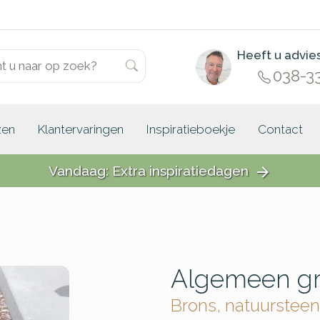
Heeft u advie
038-3
zen
Klantervaringen
Inspiratieboekje
Contact
Vandaag: Extra inspiratiedagen
arrow_forward
Algemeen gr
Brons, natuursteen