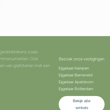
e gedenktekens zoals
 urnmonumenten. Ook
Bezoek onze vestigingen
rken van grafstenen met een
Eijgelaar Kampen
Eijgelaar Barneveld
Eijgelaar Apeldoorn
Eijgelaar Rotterdam
Bekijk alle
winkels