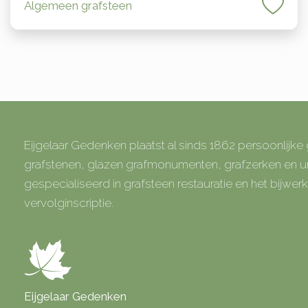
Algemeen grafsteen
Eijgelaar Gedenken plaatst al sinds 1862 persoonlijk
grafstenen, glazen grafmonumenten, grafzerken en
gespecialiseerd in grafsteen restauratie en het bijwe
vervolginscriptie.
Eijgelaar Gedenken