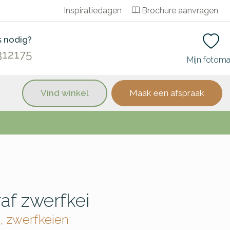
Inspiratiedagen
Brochure aanvragen
s nodig?
312175
Mijn fotom
Vind winkel
Maak een afspraak
af zwerfkei
, zwerfkeien