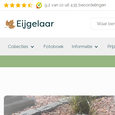
9.2 van 10
uit 435 beoordelingen
keyboard_arrow_down
keyboard_arrow_down
Collecties
Fotoboek
Informatie
Prij