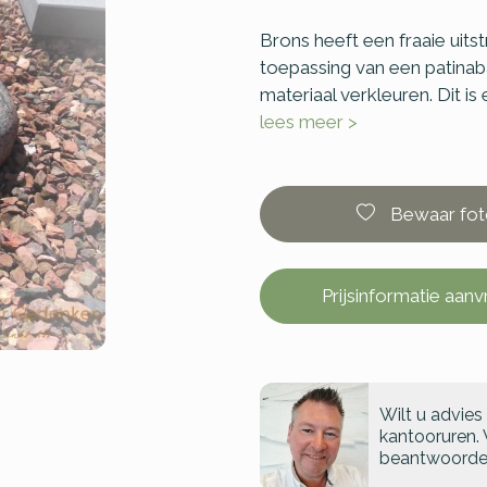
Brons heeft een fraaie uitst
toepassing van een patinaba
materiaal verkleuren. Dit is
lees meer >
Bewaar fot
Prijsinformatie aan
Wilt u advies
kantooruren. 
beantwoorde