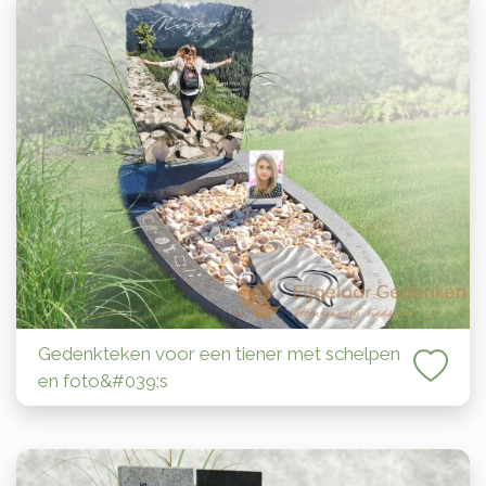
Gedenkteken voor een tiener met schelpen
en foto&#039;s