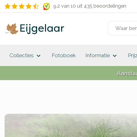
9.2 van 10
uit 435 beoordelingen
keyboard_arrow_down
keyboard_arrow_down
Collecties
Fotoboek
Informatie
Prij
Aansta