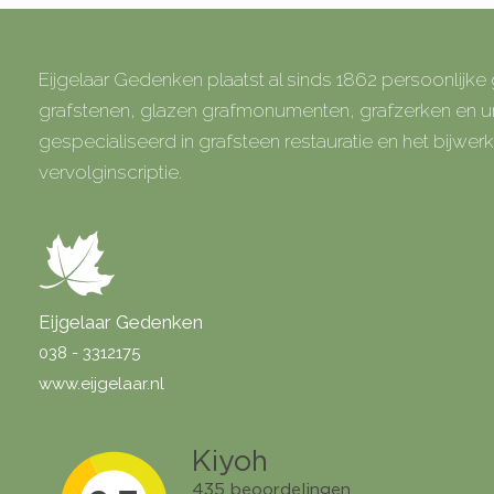
Eijgelaar Gedenken plaatst al sinds 1862 persoonlijk
grafstenen, glazen grafmonumenten, grafzerken en
gespecialiseerd in grafsteen restauratie en het bijwe
vervolginscriptie.
Eijgelaar Gedenken
038 - 3312175
www.eijgelaar.nl