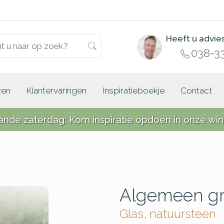
Heeft u advie
038-3
zen
Klantervaringen
Inspiratieboekje
Contact
ande zaterdag: Kom inspiratie opdoen in onze win
Algemeen gr
Glas, natuursteen