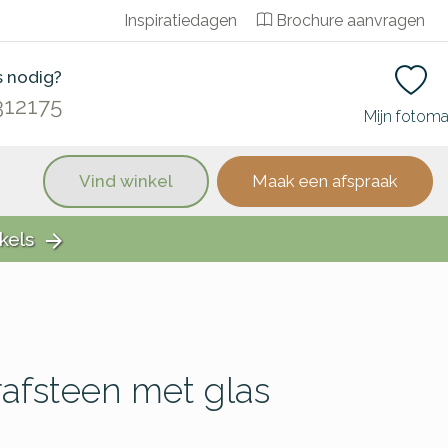
Inspiratiedagen
Brochure aanvragen
s nodig?
312175
Mijn fotom
Vind winkel
Maak een afspraak
kels
arrow_forward
afsteen met glas