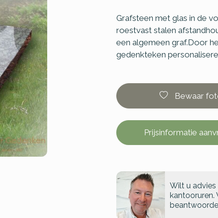
Grafsteen met glas in de v
roestvast stalen afstandh
een algemeen graf.Door he
gedenkteken personaliseren.
Bewaar fot
Prijsinformatie aan
Wilt u advies
kantooruren. 
beantwoorde