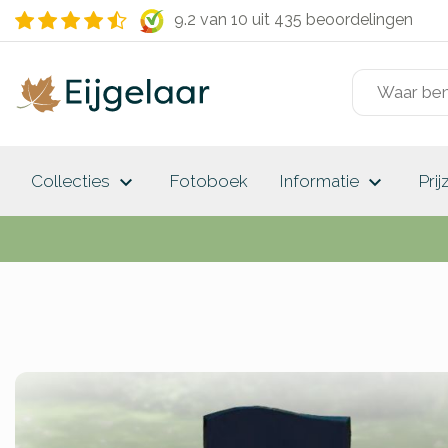
9.2 van 10
uit 435 beoordelingen
keyboard_arrow_down
keyboard_arrow_down
Collecties
Fotoboek
Informatie
Prij