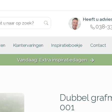
Heeft u advie
038-3
zen
Klantervaringen
Inspiratieboekje
Contact
Vandaag: Extra inspiratiedagen
arrow_forward
Dubbel grafm
001