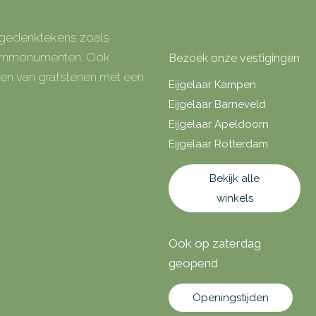
e gedenktekens zoals
 urnmonumenten. Ook
Bezoek onze vestigingen
rken van grafstenen met een
Eijgelaar Kampen
Eijgelaar Barneveld
Eijgelaar Apeldoorn
Eijgelaar Rotterdam
Bekijk alle
winkels
Ook op zaterdag
geopend
Openingstijden