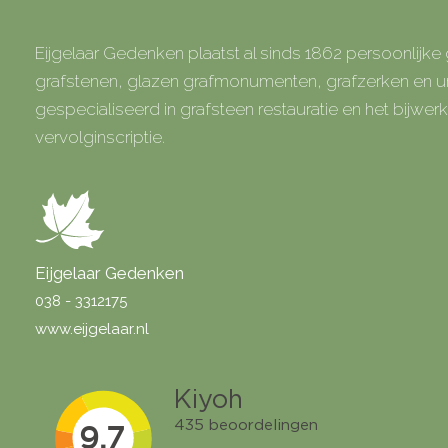
Eijgelaar Gedenken plaatst al sinds 1862 persoonlijk
grafstenen, glazen grafmonumenten, grafzerken en
gespecialiseerd in grafsteen restauratie en het bijwe
vervolginscriptie.
Eijgelaar Gedenken
038 - 3312175
www.eijgelaar.nl