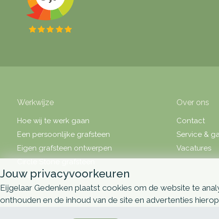
Werkwijze
Over ons
Hoe wij te werk gaan
Contact
Een persoonlijke grafsteen
Service & ga
Eigen grafsteen ontwerpen
Vacatures
Circle Stone grafsteen
Jouw privacyvoorkeuren
Over grafsteen prijzen
Eijgelaar Gedenken plaatst cookies om de website te analy
onthouden en de inhoud van de site en advertenties hiero