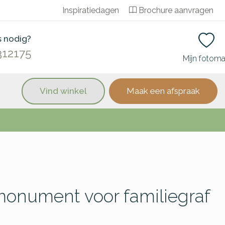
Inspiratiedagen
Brochure aanvragen
s nodig?
312175
Mijn fotom
Vind winkel
Maak een afspraak
onument voor familiegraf