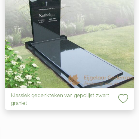
Klassiek gedenkteken van gepolijst zwart
graniet