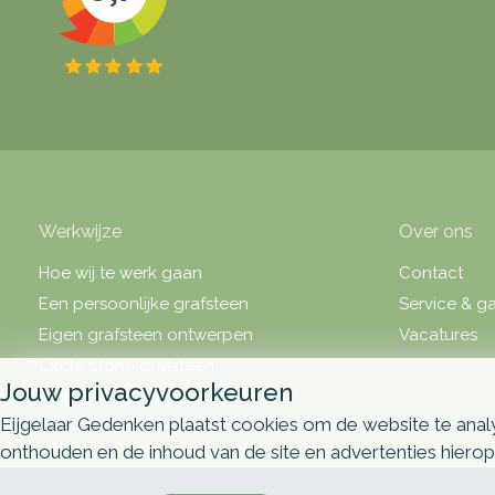
Werkwijze
Over ons
Hoe wij te werk gaan
Contact
Een persoonlijke grafsteen
Service & ga
Eigen grafsteen ontwerpen
Vacatures
Circle Stone grafsteen
Jouw privacyvoorkeuren
Over grafsteen prijzen
Eijgelaar Gedenken plaatst cookies om de website te analy
onthouden en de inhoud van de site en advertenties hiero