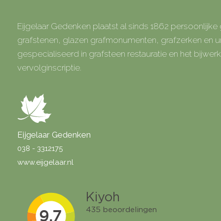
Eijgelaar Gedenken plaatst al sinds 1862 persoonlijk
grafstenen, glazen grafmonumenten, grafzerken en
gespecialiseerd in grafsteen restauratie en het bijwe
vervolginscriptie.
Eijgelaar Gedenken
038 - 3312175
www.eijgelaar.nl