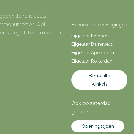
e gedenktekens zoals
 urnmonumenten. Ook
Bezoek onze vestigingen
rken van grafstenen met een
Eijgelaar Kampen
Eijgelaar Barneveld
Eijgelaar Apeldoorn
Eijgelaar Rotterdam
Bekijk alle
winkels
Ook op zaterdag
geopend
Openingstijden