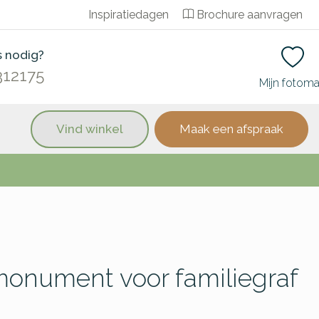
Inspiratiedagen
Brochure aanvragen
s nodig?
312175
Mijn fotom
Vind winkel
Maak een afspraak
onument voor familiegraf