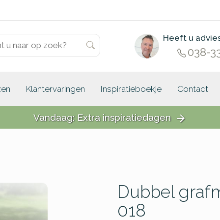
Heeft u advie
038-3
zen
Klantervaringen
Inspiratieboekje
Contact
Vandaag: Extra inspiratiedagen
arrow_forward
Dubbel grafm
018