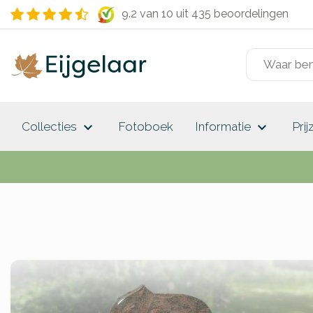
9.2 van 10
uit 435 beoordelingen
keyboard_arrow_down
keyboard_arrow_down
Collecties
Fotoboek
Informatie
Prij