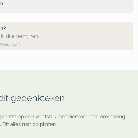
n.
en?
in drie termijnen.
rwaarden.
 dit gedenkteken
eplaatst op een voetstuk met hiervoor een omranding
it alles rust op plinten.