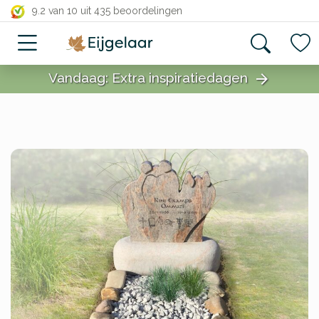
close
9.2 van 10
uit 435 beoordelingen
Vandaag: Extra inspiratiedagen
arrow_forward
close