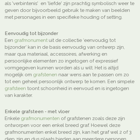
als 'verbintenis' en 'liefde' zijn prachtig symbolisch weer te
geven door bijvoorbeeld gebruik te maken van beelden
met personages in een specifieke houding of setting.
Eenvoudig tot bijzonder
Een
grafmonument
uit de collectie ‘eenvoudig tot
bijzonder’ kan in de basis eenvoudig van ontwerp zijn,
maar qua materiaal, accessoires, afwerking en
persoonlijke elementen zo ingetogen of expressief
vormgegeven kunnen worden als u wilt. Het is altijd
mogelijk om
grafstenen
naar wens aan te passen om zo
tot een geheel persoonlijk ontwerp te komen. Een simpele
grafsteen
toont schoonheid in eenvoud en is ingetogen
van karakter.
Enkele grafsteen - met vloer
Enkele
grafmonumenten
of grafstenen zoals deze zijn
ontworpen voor een enkel breed graf. Hoewel deze
grafmonumenten enkel breed zijn, kan het graf wel 2 of 3
diep zijn en dus plaats bieden aan meerdere personen.