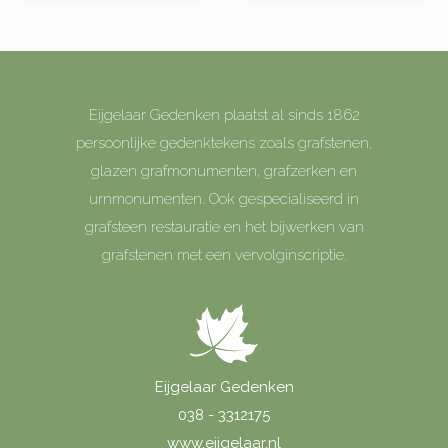
Eijgelaar Gedenken plaatst al sinds 1862
persoonlijke gedenktekens zoals grafstenen,
glazen grafmonumenten, grafzerken en
urnmonumenten. Ook gespecialiseerd in
grafsteen restauratie en het bijwerken van
grafstenen met een vervolginscriptie.
Eijgelaar Gedenken
038 - 3312175
www.eijgelaar.nl