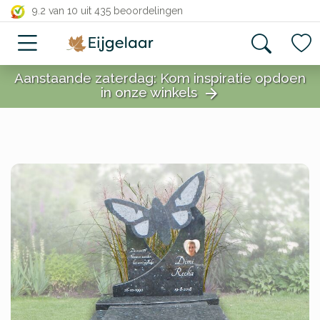
close
9.2 van 10
uit 435 beoordelingen
Aanstaande zaterdag: Kom inspiratie opdoen
in onze winkels
arrow_forward
close