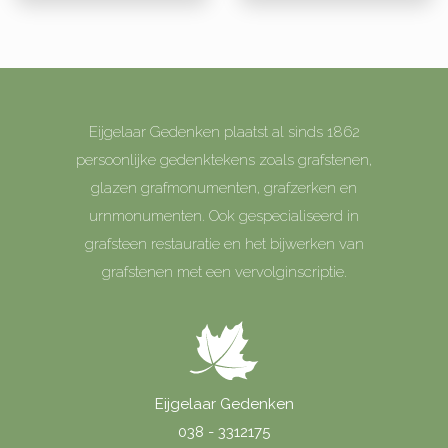
Eijgelaar Gedenken plaatst al sinds 1862
persoonlijke gedenktekens zoals grafstenen,
glazen grafmonumenten, grafzerken en
urnmonumenten. Ook gespecialiseerd in
grafsteen restauratie en het bijwerken van
grafstenen met een vervolginscriptie.
Eijgelaar Gedenken
038 - 3312175