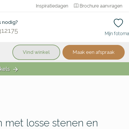
Inspiratiedagen
Brochure aanvragen
s nodig?
312175
Mijn fotom
Vind winkel
Maak een afspraak
kels
arrow_forward
 met losse stenen en