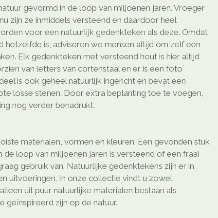
 natuur gevormd in de loop van miljoenen jaren. Vroeger
 zijn ze inmiddels versteend en daardoor heel
rden voor een natuurlijk gedenkteken als deze. Omdat
 hetzelfde is, adviseren we mensen altijd om zelf een
aken. Elk gedenkteken met versteend hout is hier altijd
orzien van letters van cortenstaal en er is een foto
el is ook geheel natuurlijk ingericht en bevat een
ote losse stenen. Door extra beplanting toe te voegen,
aling nog verder benadrukt.
oiste materialen, vormen en kleuren. Een gevonden stuk
de loop van miljoenen jaren is versteend of een fraai
aag gebruik van. Natuurlijke gedenktekens zijn er in
n uitvoeringen. In onze collectie vindt u zowel
lleen uit puur natuurlijke materialen bestaan als
e geïnspireerd zijn op de natuur.