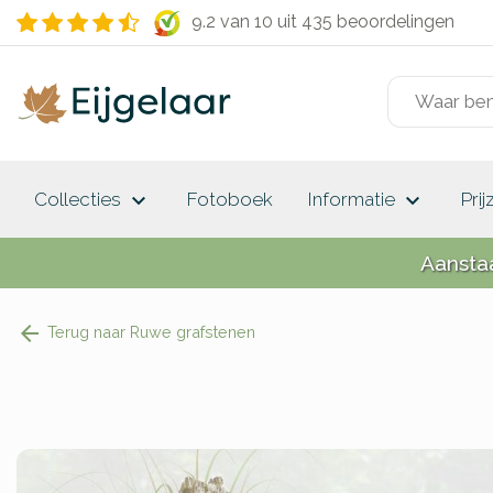
9.2 van 10
uit 435 beoordelingen
keyboard_arrow_down
keyboard_arrow_down
Collecties
Fotoboek
Informatie
Prij
Aansta
Terug naar Ruwe grafstenen