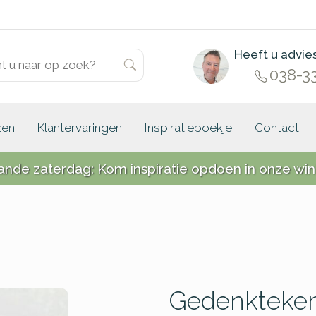
Heeft u advie
038-3
zen
Klantervaringen
Inspiratieboekje
Contact
ande zaterdag: Kom inspiratie opdoen in onze win
Gedenkteken