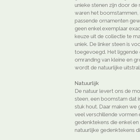
unieke stenen zijn door de
waren het boomstammen, nu
passende ornamenten gewo
geen enkel exemplaar exact
keuze uit de collectie te m
uniek. De linker steen is vo
toegevoegd. Het liggende de
omranding van kleine en gr
wordt de natuurlijke uitstr
Natuurlijk
De natuur levert ons de mo
steen, een boomstam dat in 
stuk hout. Daar maken we gr
veel verschillende vormen e
gedenktekens die enkel en a
natuurlijke gedenktekens di