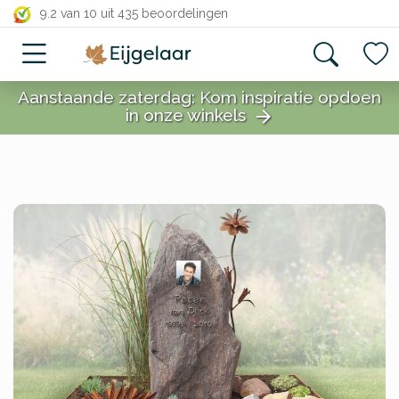
close
9.2 van 10
uit 435 beoordelingen
Aanstaande zaterdag: Kom inspiratie opdoen
in onze winkels
arrow_forward
close