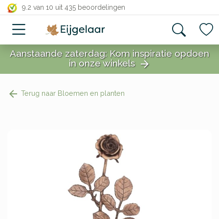
close
9.2 van 10
uit 435 beoordelingen
Aanstaande zaterdag: Kom inspiratie opdoen
in onze winkels
arrow_forward
close
Terug naar Bloemen en planten