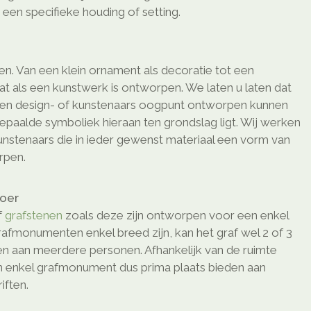
een specifieke houding of setting.
men. Van een klein ornament als decoratie tot een
at als een kunstwerk is ontworpen. We laten u laten dat
en design- of kunstenaars oogpunt ontworpen kunnen
epaalde symboliek hieraan ten grondslag ligt. Wij werken
nstenaars die in ieder gewenst materiaal een vorm van
rpen.
loer
f
grafstenen
zoals deze zijn ontworpen voor een enkel
afmonumenten enkel breed zijn, kan het graf wel 2 of 3
den aan meerdere personen. Afhankelijk van de ruimte
n enkel grafmonument dus prima plaats bieden aan
ften.