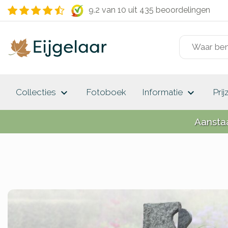
9.2 van 10
uit 435 beoordelingen
keyboard_arrow_down
keyboard_arrow_down
Collecties
Fotoboek
Informatie
Prij
Aansta