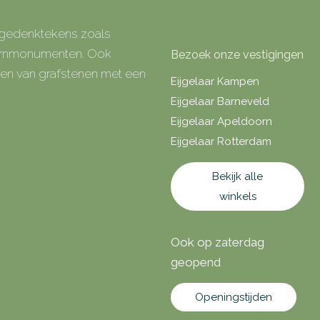
e gedenktekens zoals
 urnmonumenten. Ook
Bezoek onze vestigingen
rken van grafstenen met een
Eijgelaar Kampen
Eijgelaar Barneveld
Eijgelaar Apeldoorn
Eijgelaar Rotterdam
Bekijk alle
winkels
Ook op zaterdag
geopend
Openingstijden