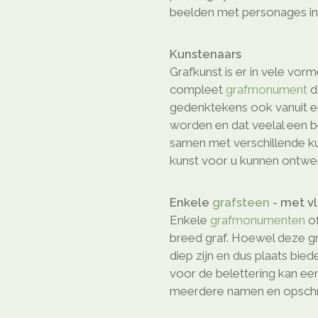
beelden met personages in 
Kunstenaars
Grafkunst is er in vele vor
compleet
grafmonument
d
gedenktekens ook vanuit e
worden en dat veelal een b
samen met verschillende ku
kunst voor u kunnen ontwe
Enkele
grafsteen
- met v
Enkele
grafmonumenten
o
breed graf. Hoewel deze gr
diep zijn en dus plaats bie
voor de belettering kan ee
meerdere namen en opschri