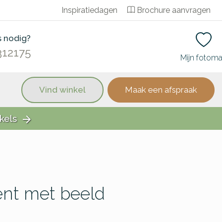
Inspiratiedagen
Brochure aanvragen
s nodig?
312175
Mijn fotom
Vind winkel
Maak een afspraak
kels
arrow_forward
nt met beeld