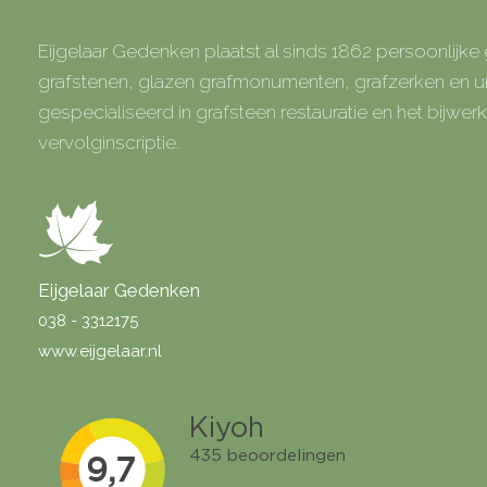
Eijgelaar Gedenken plaatst al sinds 1862 persoonlijk
grafstenen, glazen grafmonumenten, grafzerken en
gespecialiseerd in grafsteen restauratie en het bijwe
vervolginscriptie.
Eijgelaar Gedenken
038 - 3312175
www.eijgelaar.nl