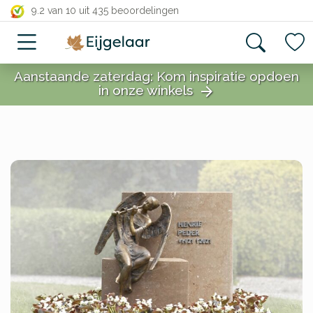
close
9.2 van 10
uit 435 beoordelingen
Aanstaande zaterdag: Kom inspiratie opdoen
in onze winkels
arrow_forward
close