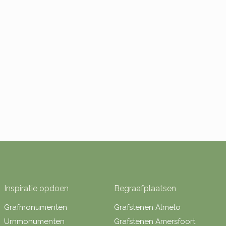
Inspiratie opdoen
Begraafplaatsen
Grafmonumenten
Grafstenen Almelo
Urnmonumenten
Grafstenen Amersfoort