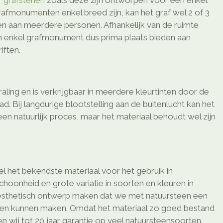
f
grafstenen
zoals deze zijn ontworpen voor een enkel
afmonumenten enkel breed zijn, kan het graf wel 2 of 3
den aan meerdere personen. Afhankelijk van de ruimte
n enkel grafmonument dus prima plaats bieden aan
ften.
raling en is verkrijgbaar in meerdere kleurtinten door de
d. Bij langdurige blootstelling aan de buitenlucht kan het
 een natuurlijk proces, maar het materiaal behoudt wel zijn
l het bekendste materiaal voor het gebruik in
schoonheid en grote variatie in soorten en kleuren in
sthetisch ontwerp maken dat we met natuursteen een
ken kunnen maken. Omdat het materiaal zo goed bestand
 wij tot 20 jaar garantie op veel natuursteensoorten.