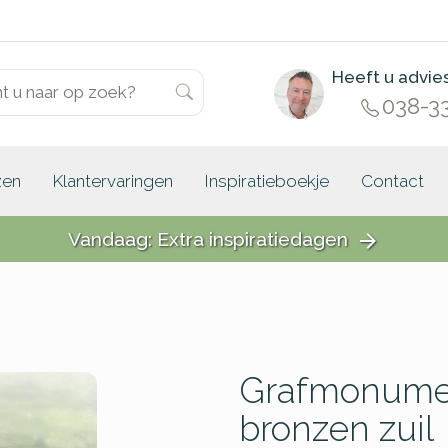
Heeft u advie
038-3
zen
Klantervaringen
Inspiratieboekje
Contact
Vandaag: Extra inspiratiedagen
arrow_forward
Grafmonume
bronzen zuil