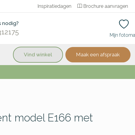
Inspiratiedagen
Brochure aanvragen
s nodig?
312175
Mijn fotom
Vind winkel
Maak een afspraak
nt model E166 met