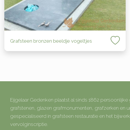
Grafsteen bronzen beeldje vogeltjes
Eijgelaar Gedenken plaatst al sinds 1862 persoonlijk
grafstenen, glazen grafmonumenten, grafzerken en
gespecialiseerd in grafsteen restauratie en het bijwe
vervolginscriptie.