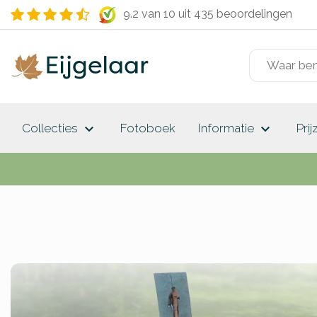
9.2 van 10
uit 435 beoordelingen
keyboard_arrow_down
keyboard_arrow_down
Collecties
Fotoboek
Informatie
Prij