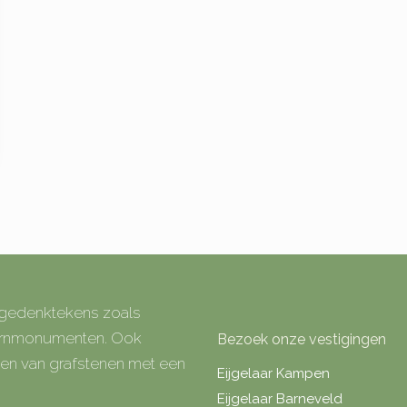
e gedenktekens zoals
 urnmonumenten. Ook
Bezoek onze vestigingen
rken van grafstenen met een
Eijgelaar Kampen
Eijgelaar Barneveld