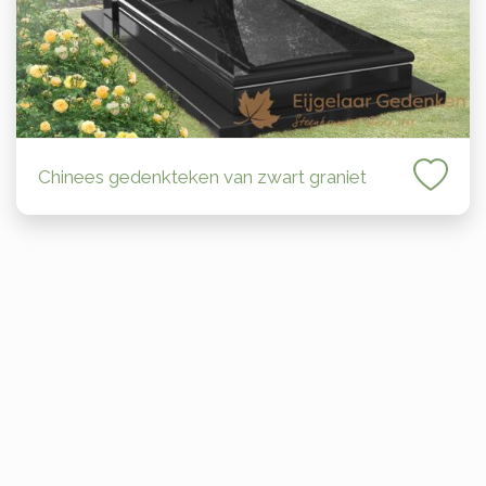
Chinees gedenkteken van zwart graniet