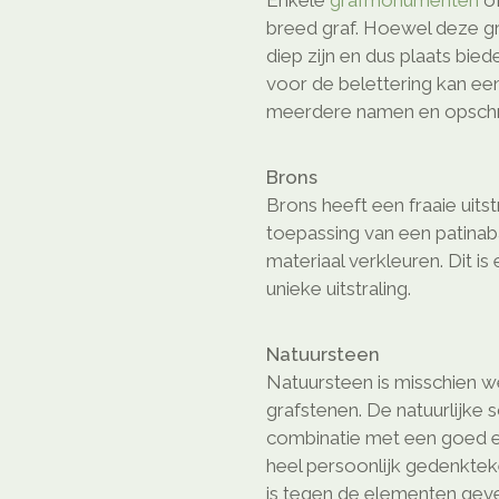
Enkele
grafmonumenten
o
breed graf. Hoewel deze gr
diep zijn en dus plaats bie
voor de belettering kan ee
meerdere namen en opschri
Brons
Brons heeft een fraaie uitst
toepassing van een patinaba
materiaal verkleuren. Dit is
unieke uitstraling.
Natuursteen
Natuursteen is misschien we
grafstenen. De natuurlijke 
combinatie met een goed e
heel persoonlijk gedenkte
is tegen de elementen geven