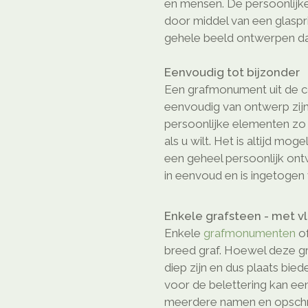
en mensen. De persoonlijke
door middel van een glaspr
gehele beeld ontwerpen da
Eenvoudig tot bijzonder
Een grafmonument uit de col
eenvoudig van ontwerp zijn
persoonlijke elementen z
als u wilt. Het is altijd mog
een geheel persoonlijk on
in eenvoud en is ingetogen 
Enkele grafsteen - met v
Enkele
grafmonumenten
of
breed graf. Hoewel deze gr
diep zijn en dus plaats bie
voor de belettering kan ee
meerdere namen en opschri