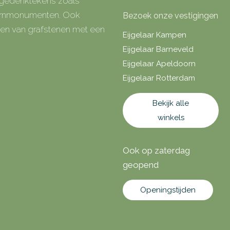
e gedenktekens zoals
 urnmonumenten. Ook
Bezoek onze vestigingen
rken van grafstenen met een
Eijgelaar Kampen
Eijgelaar Barneveld
Eijgelaar Apeldoorn
Eijgelaar Rotterdam
Bekijk alle
winkels
Ook op zaterdag
geopend
Openingstijden