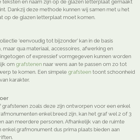
 teksten en naam zijn op de glazen letterplaat gemaakt
int. Dankzij deze methode kunnen wij samen met u het
t op de glazen letterplaat moet komen.
lectie ‘eenvoudig tot bijzonder’ kan in de basis
, maar qua materiaal, accessoires, afwerking en
o ingetogen of expressief vormgegeven kunnen worden
elijk om
grafstenen
naar wens aan te passen om zo tot
twerp te komen. Een simpele
grafsteen
toont schoonheid
van karakter.
loer
 grafstenen zoals deze zijn ontworpen voor een enkel
afmonumenten enkel breed zijn, kan het graf wel 2 of 3
den aan meerdere personen. Afhankelijk van de ruimte
n enkel grafmonument dus prima plaats bieden aan
ften.