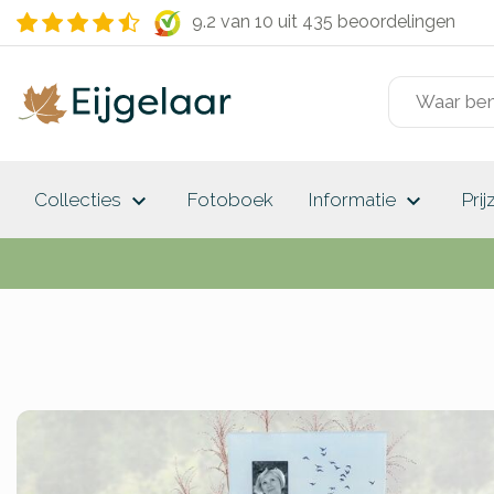
9.2 van 10
uit 435 beoordelingen
keyboard_arrow_down
keyboard_arrow_down
Collecties
Fotoboek
Informatie
Prij