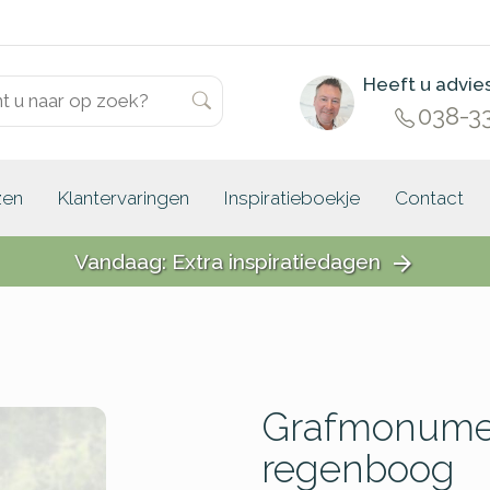
Heeft u advie
038-3
zen
Klantervaringen
Inspiratieboekje
Contact
Vandaag: Extra inspiratiedagen
arrow_forward
Grafmonumen
regenboog