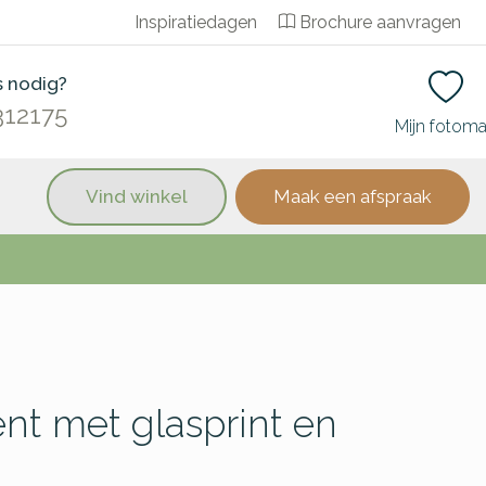
Inspiratiedagen
Brochure aanvragen
s nodig?
312175
Mijn fotom
Vind winkel
Maak een afspraak
t met glasprint en