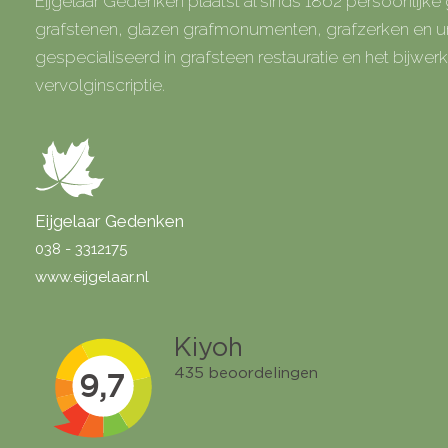
Eijgelaar Gedenken plaatst al sinds 1862 persoonlijk
grafstenen, glazen grafmonumenten, grafzerken en
gespecialiseerd in grafsteen restauratie en het bijwe
vervolginscriptie.
Eijgelaar Gedenken
038 - 3312175
www.eijgelaar.nl