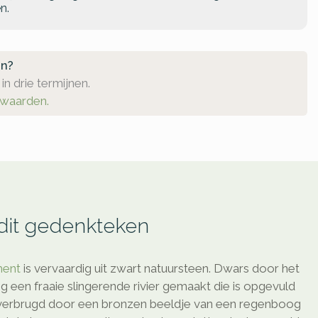
n.
en?
in drie termijnen.
rwaarden.
 dit gedenkteken
ment
is vervaardig uit zwart natuursteen. Dwars door het
ng een fraaie slingerende rivier gemaakt die is opgevuld
 overbrugd door een bronzen beeldje van een regenboog