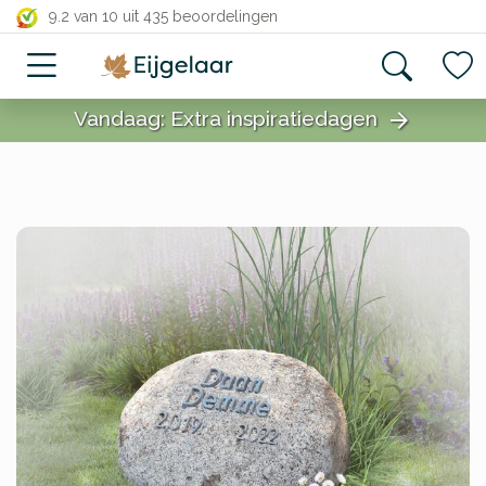
close
9.2 van 10
uit 435 beoordelingen
Vandaag: Extra inspiratiedagen
arrow_forward
close