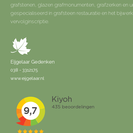
grafstenen, glazen grafmonumenten, grafzerken en
gespecialiseerd in grafsteen restauratie en het bijwe
vervolginscriptie.
Eijgelaar Gedenken
038 - 3312175
www.eijgelaar.nl