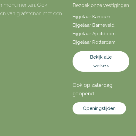
 urnmonumenten. Ook
Bezoek onze vestigingen
rken van grafstenen met een
Eijgelaar Kampen
Eijgelaar Barneveld
Eijgelaar Apeldoorn
Eijgelaar Rotterdam
Bekijk alle
winkels
Ook op zaterdag
geopend
Openingstijden