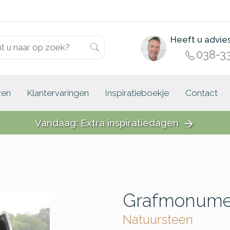
Heeft u advie
038-3
zen
Klantervaringen
Inspiratieboekje
Contact
Vandaag: Extra inspiratiedagen
arrow_forward
Grafmonumen
Natuursteen