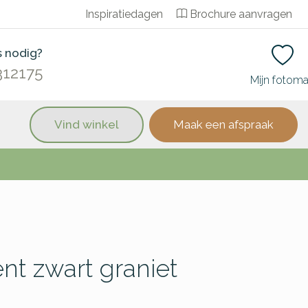
Inspiratiedagen
Brochure aanvragen
s nodig?
312175
Mijn fotom
Vind winkel
Maak een afspraak
t zwart graniet