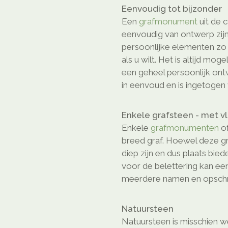
Eenvoudig tot bijzonder
Een
grafmonument
uit de c
eenvoudig van ontwerp zijn
persoonlijke elementen z
als u wilt. Het is altijd mog
een geheel persoonlijk on
in eenvoud en is ingetogen 
Enkele grafsteen - met v
Enkele
grafmonumenten
of
breed graf. Hoewel deze gr
diep zijn en dus plaats bie
voor de belettering kan ee
meerdere namen en opschri
Natuursteen
Natuursteen is misschien we