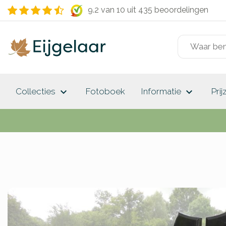
9.2 van 10
uit 435 beoordelingen
keyboard_arrow_down
keyboard_arrow_down
Collecties
Fotoboek
Informatie
Prij