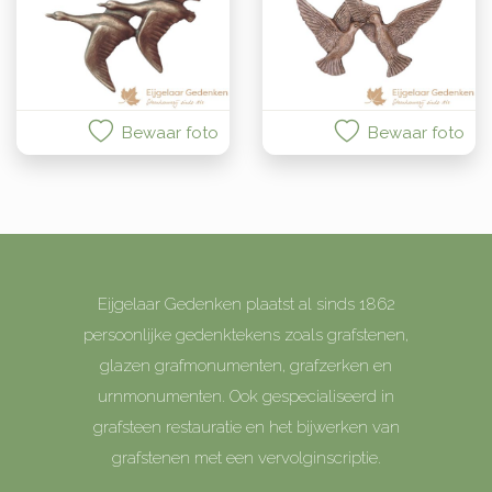
Bewaar foto
Bewaar foto
Eijgelaar Gedenken plaatst al sinds 1862
persoonlijke gedenktekens zoals grafstenen,
glazen grafmonumenten, grafzerken en
urnmonumenten. Ook gespecialiseerd in
grafsteen restauratie en het bijwerken van
grafstenen met een vervolginscriptie.