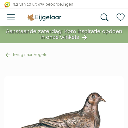
close
9.2 van 10
uit 435 beoordelingen
Aanstaande zaterdag: Kom inspiratie opdoen
in onze winkels
arrow_forward
close
Terug naar Vogels