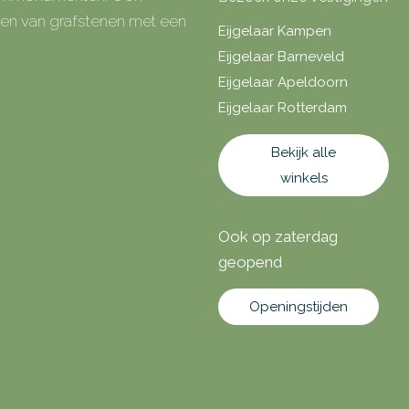
rken van grafstenen met een
Eijgelaar Kampen
Eijgelaar Barneveld
Eijgelaar Apeldoorn
Eijgelaar Rotterdam
Bekijk alle
winkels
Ook op zaterdag
geopend
Openingstijden