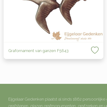
Grafornament van ganzen F5643
Eijgelaar Gedenken plaatst al sinds 1862 persoonlijk
grafstenen, glazen grafmonumenten, grafzerken en