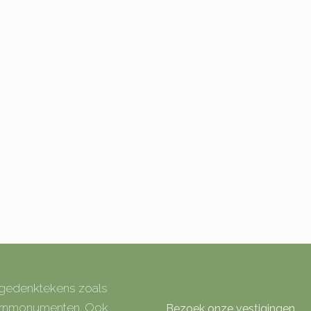
e gedenktekens zoals
 urnmonumenten. Ook
Bezoek onze vestigingen