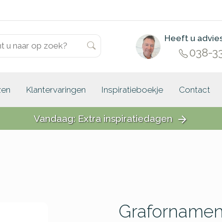
Heeft u advie
038-3
zen
Klantervaringen
Inspiratieboekje
Contact
Vandaag: Extra inspiratiedagen
arrow_forward
Grafornament