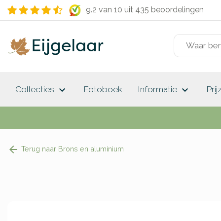
9.2 van 10
uit 435 beoordelingen
keyboard_arrow_down
keyboard_arrow_down
Collecties
Fotoboek
Informatie
Prij
Terug naar Brons en aluminium