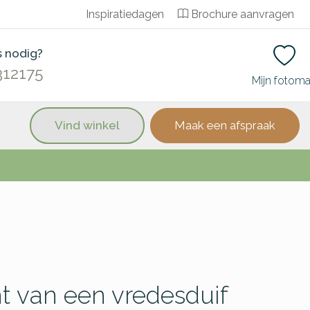
Inspiratiedagen
Brochure aanvragen
s nodig?
312175
Mijn fotom
Vind winkel
Maak een afspraak
 van een vredesduif