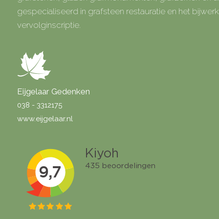
gespecialiseerd in grafsteen restauratie en het bijwe
vervolginscriptie.
Eijgelaar Gedenken
038 - 3312175
www.eijgelaar.nl