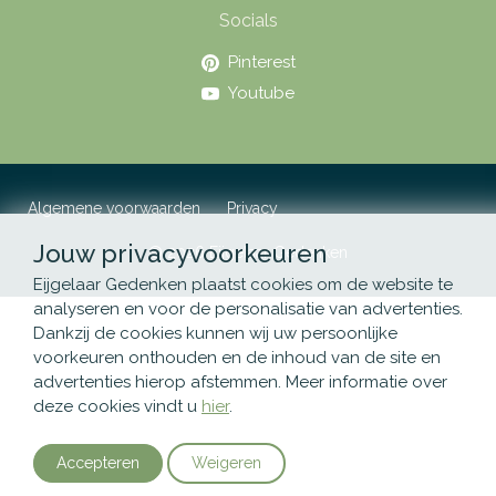
Socials
Pinterest
Youtube
Algemene voorwaarden
Privacy
Jouw privacyvoorkeuren
© 2026 Eijgelaar Gedenken
Eijgelaar Gedenken plaatst cookies om de website te
analyseren en voor de personalisatie van advertenties.
Dankzij de cookies kunnen wij uw persoonlijke
voorkeuren onthouden en de inhoud van de site en
advertenties hierop afstemmen. Meer informatie over
deze cookies vindt u
hier
.
Accepteren
Weigeren