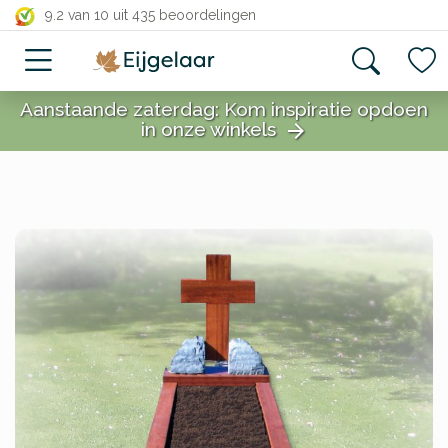
close
9.2 van 10
uit 435 beoordelingen
Aanstaande zaterdag: Kom inspiratie opdoen
in onze winkels
arrow_forward
close