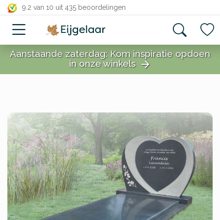
close
9.2 van 10
uit 435 beoordelingen
Aanstaande zaterdag: Kom inspiratie opdoen
in onze winkels
arrow_forward
close