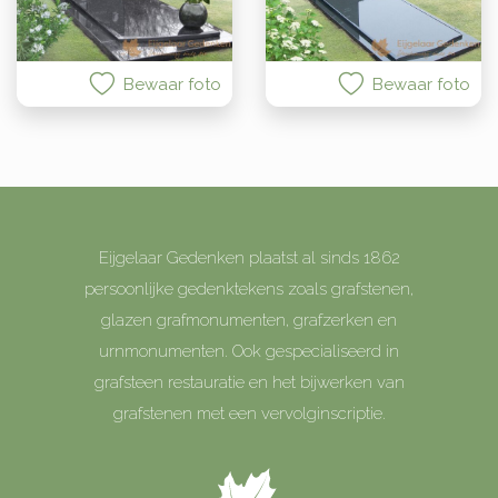
Bewaar foto
Bewaar foto
Eijgelaar Gedenken plaatst al sinds 1862
persoonlijke gedenktekens zoals grafstenen,
glazen grafmonumenten, grafzerken en
urnmonumenten. Ook gespecialiseerd in
grafsteen restauratie en het bijwerken van
grafstenen met een vervolginscriptie.