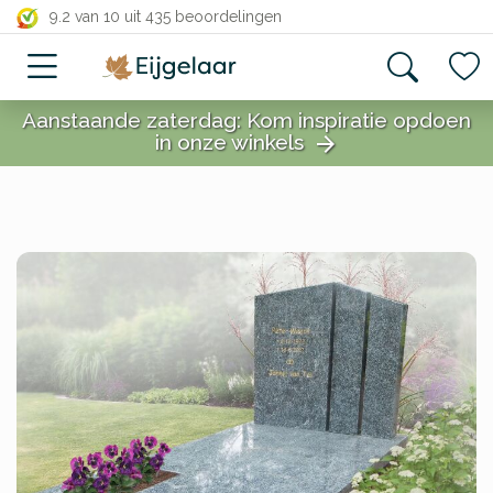
close
9.2 van 10
uit 435 beoordelingen
Aanstaande zaterdag: Kom inspiratie opdoen
in onze winkels
arrow_forward
close