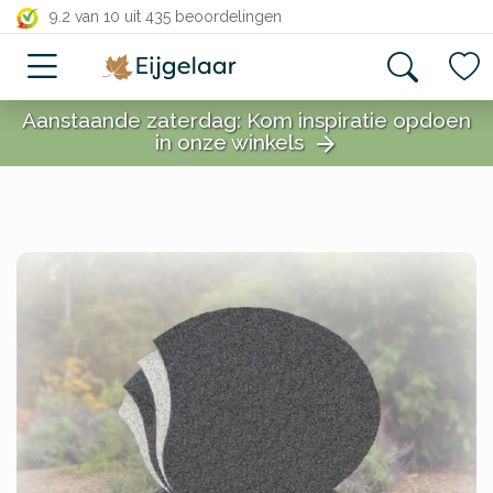
close
9.2 van 10
uit 435 beoordelingen
Aanstaande zaterdag: Kom inspiratie opdoen
in onze winkels
arrow_forward
close