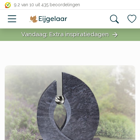
close
9.2 van 10
uit 435 beoordelingen
Vandaag: Extra inspiratiedagen
arrow_forward
close