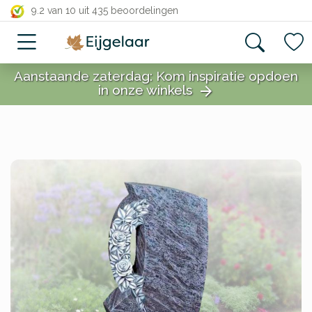
close
9.2 van 10
uit 435 beoordelingen
Aanstaande zaterdag: Kom inspiratie opdoen
in onze winkels
arrow_forward
close