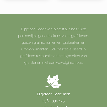
Eijgelaar Gedenken plaatst al sinds 1862
persoonlijke gedenktekens zoals grafstenen,
glazen grafmonumenten, grafzerken en
urnmonumenten. Ook gespecialiseerd in
grafsteen restauratie en het bijwerken van
grafstenen met een vervolginscriptie.
Eijgelaar Gedenken
038 - 3312175