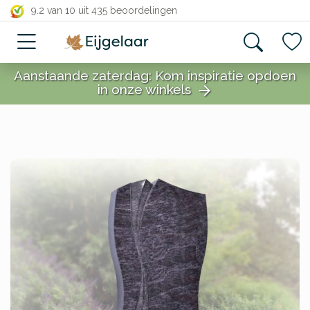
close
9.2 van 10
uit 435 beoordelingen
Aanstaande zaterdag: Kom inspiratie opdoen
in onze winkels
arrow_forward
close