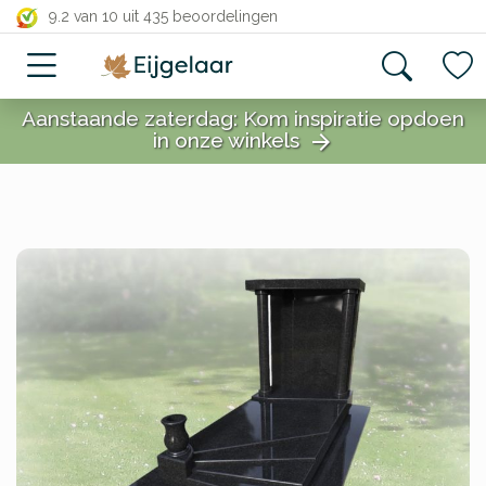
close
9.2 van 10
uit 435 beoordelingen
Aanstaande zaterdag: Kom inspiratie opdoen
in onze winkels
arrow_forward
close