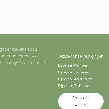
e gedenktekens zoals
 urnmonumenten. Ook
Bezoek onze vestigingen
rken van grafstenen met een
Eijgelaar Kampen
Eijgelaar Barneveld
Eijgelaar Apeldoorn
Eijgelaar Rotterdam
Bekijk alle
winkels