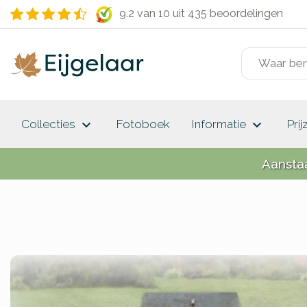
9.2 van 10
uit 435 beoordelingen
keyboard_arrow_down
keyboard_arrow_down
Collecties
Fotoboek
Informatie
Prij
Aansta