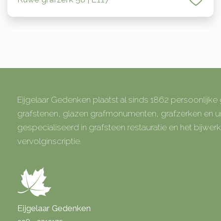
Eijgelaar Gedenken plaatst al sinds 1862 persoonlijk
grafstenen, glazen grafmonumenten, grafzerken en
gespecialiseerd in grafsteen restauratie en het bijwe
vervolginscriptie.
Eijgelaar Gedenken