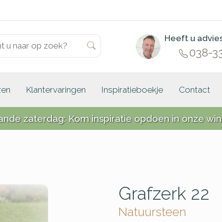
Heeft u advie
038-3
zen
Klantervaringen
Inspiratieboekje
Contact
ande zaterdag: Kom inspiratie opdoen in onze win
Grafzerk 22
Natuursteen