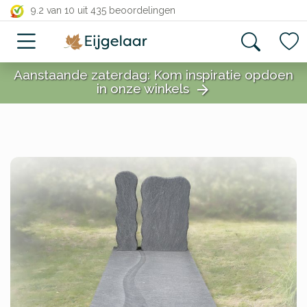
close
9.2 van 10
uit 435 beoordelingen
Aanstaande zaterdag: Kom inspiratie opdoen
in onze winkels
arrow_forward
close