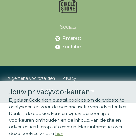
Socials
Pinterest
Youtube
Algemene voorwaarden
Privacy
Jouw privacyvoorkeuren
© 2026 Eijgelaar Gedenken
Eijgelaar Gedenken plaatst cookies om de website te
analyseren en voor de personalisatie van advertenties.
Dankzij de cookies kunnen wij uw persoonlijke
voorkeuren onthouden en de inhoud van de site en
advertenties hierop afstemmen. Meer informatie over
deze cookies vindt u
hier
.