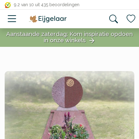
close
9.2 van 10
uit 435 beoordelingen
Aanstaande zaterdag: Kom inspiratie opdoen
in onze winkels
arrow_forward
close