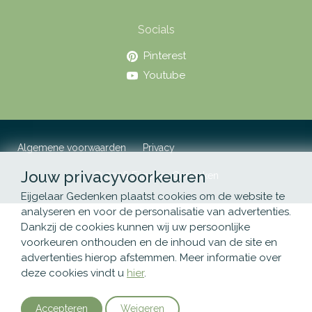
Socials
Pinterest
Youtube
Algemene voorwaarden
Privacy
Jouw privacyvoorkeuren
© 2026 Eijgelaar Gedenken
Eijgelaar Gedenken plaatst cookies om de website te
analyseren en voor de personalisatie van advertenties.
Dankzij de cookies kunnen wij uw persoonlijke
voorkeuren onthouden en de inhoud van de site en
advertenties hierop afstemmen. Meer informatie over
deze cookies vindt u
hier
.
Accepteren
Weigeren