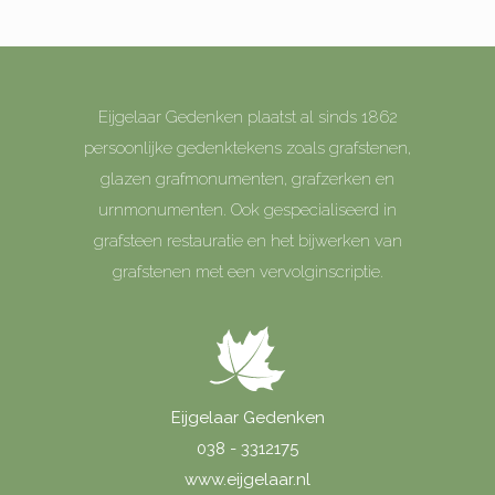
Eijgelaar Gedenken plaatst al sinds 1862
persoonlijke gedenktekens zoals grafstenen,
glazen grafmonumenten, grafzerken en
urnmonumenten. Ook gespecialiseerd in
grafsteen restauratie en het bijwerken van
grafstenen met een vervolginscriptie.
Eijgelaar Gedenken
038 - 3312175
www.eijgelaar.nl