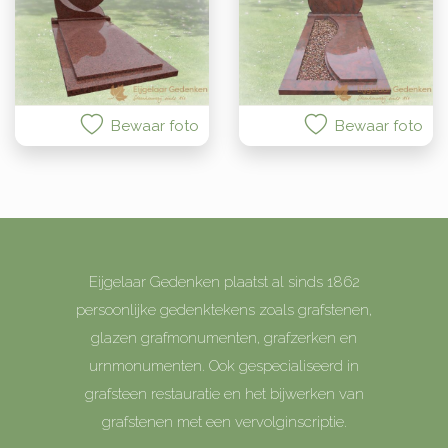
Bewaar foto
Bewaar foto
Eijgelaar Gedenken plaatst al sinds 1862
persoonlijke gedenktekens zoals grafstenen,
glazen grafmonumenten, grafzerken en
urnmonumenten. Ook gespecialiseerd in
grafsteen restauratie en het bijwerken van
grafstenen met een vervolginscriptie.