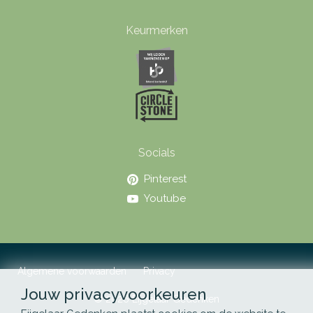
Keurmerken
Socials
Pinterest
Youtube
Algemene voorwaarden
Privacy
Jouw privacyvoorkeuren
© 2026 Eijgelaar Gedenken