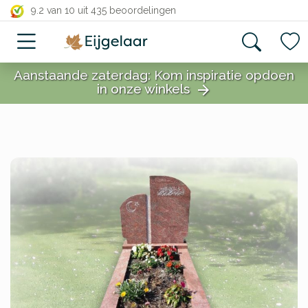
close
9.2 van 10
uit 435 beoordelingen
Aanstaande zaterdag: Kom inspiratie opdoen
in onze winkels
arrow_forward
close