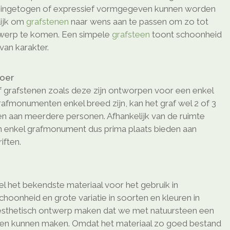
o ingetogen of expressief vormgegeven kunnen worden
elijk om
grafstenen
naar wens aan te passen om zo tot
twerp te komen. Een simpele
grafsteen
toont schoonheid
van karakter.
loer
 grafstenen zoals deze zijn ontworpen voor een enkel
afmonumenten enkel breed zijn, kan het graf wel 2 of 3
den aan meerdere personen. Afhankelijk van de ruimte
n enkel grafmonument dus prima plaats bieden aan
ften.
l het bekendste materiaal voor het gebruik in
schoonheid en grote variatie in soorten en kleuren in
sthetisch ontwerp maken dat we met natuursteen een
ken kunnen maken. Omdat het materiaal zo goed bestand