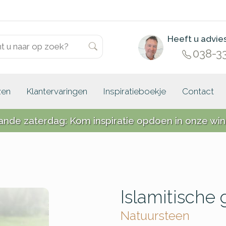
Heeft u advie
038-3
zen
Klantervaringen
Inspiratieboekje
Contact
ande zaterdag: Kom inspiratie opdoen in onze win
Islamitische 
Natuursteen