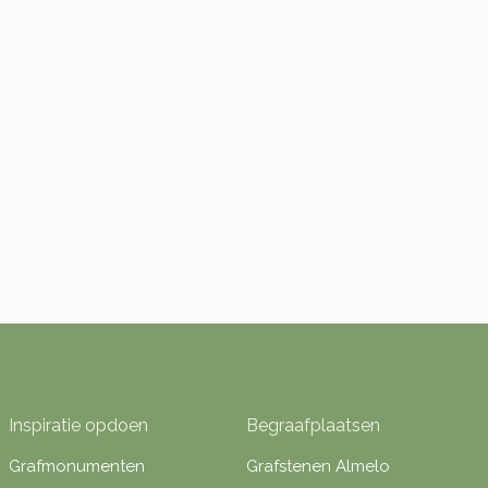
Inspiratie opdoen
Begraafplaatsen
Grafmonumenten
Grafstenen Almelo