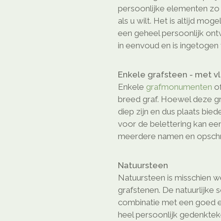
persoonlijke elementen z
als u wilt. Het is altijd mog
een geheel persoonlijk on
in eenvoud en is ingetogen 
Enkele grafsteen - met v
Enkele
grafmonumenten
of
breed graf. Hoewel deze gr
diep zijn en dus plaats bie
voor de belettering kan ee
meerdere namen en opschri
Natuursteen
Natuursteen is misschien we
grafstenen. De natuurlijke 
combinatie met een goed e
heel persoonlijk gedenkte