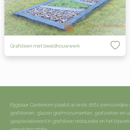
Grafsteen met beeldhouwwerk
Eijgelaar Gedenken plaatst al sinds 1862 persoonlijk
grafstenen, glazen grafmonumenten, grafzerken en
gespecialiseerd in grafsteen restauratie en het bijwe
vervolginscriptie.