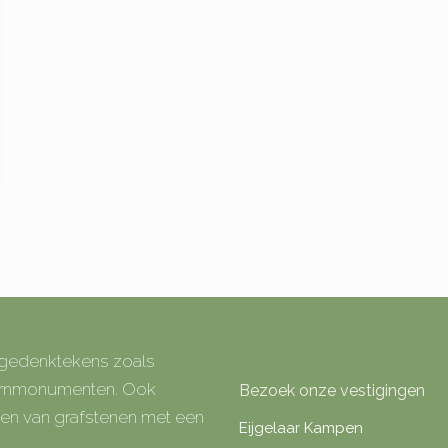
e gedenktekens zoals
 urnmonumenten. Ook
Bezoek onze vestigingen
rken van grafstenen met een
Eijgelaar Kampen