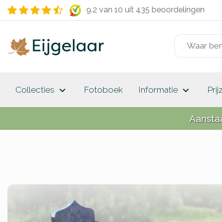
9.2 van 10
uit 435 beoordelingen
keyboard_arrow_down
keyboard_arrow_down
Collecties
Fotoboek
Informatie
Prij
Aansta