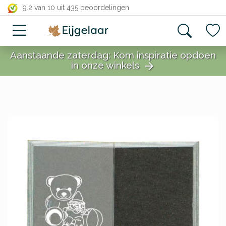
close
9.2 van 10
uit 435 beoordelingen
Aanstaande zaterdag: Kom inspiratie opdoen
in onze winkels
arrow_forward
close