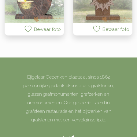
Bewaar foto
Bewaar foto
Eijgelaar Gedenken plaatst al sinds 1862
persoonlijke gedenktekens zoals grafstenen,
glazen grafmonumenten, grafzerken en
urnmonumenten. Ook gespecialiseerd in
grafsteen restauratie en het bijwerken van
grafstenen met een vervolginscriptie.