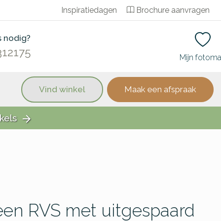
Inspiratiedagen
Brochure aanvragen
s nodig?
312175
Mijn fotom
Vind winkel
Maak een afspraak
kels
arrow_forward
een RVS met uitgespaard