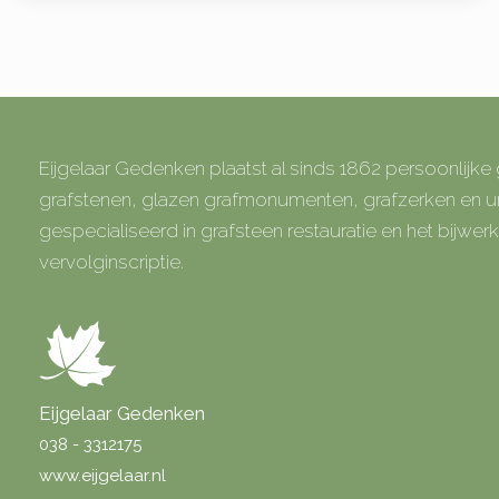
Eijgelaar Gedenken plaatst al sinds 1862 persoonlijk
grafstenen, glazen grafmonumenten, grafzerken en
gespecialiseerd in grafsteen restauratie en het bijwe
vervolginscriptie.
Eijgelaar Gedenken
038 - 3312175
www.eijgelaar.nl