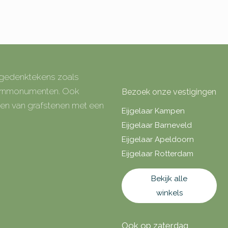
e gedenktekens zoals
 urnmonumenten. Ook
Bezoek onze vestigingen
rken van grafstenen met een
Eijgelaar Kampen
Eijgelaar Barneveld
Eijgelaar Apeldoorn
Eijgelaar Rotterdam
Bekijk alle
winkels
Ook op zaterdag