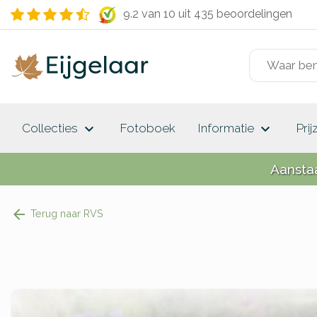
9.2 van 10
uit 435 beoordelingen
keyboard_arrow_down
keyboard_arrow_down
Collecties
Fotoboek
Informatie
Prij
Aansta
Terug naar RVS