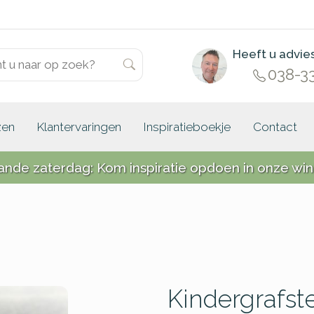
Heeft u advie
038-3
zen
Klantervaringen
Inspiratieboekje
Contact
ande zaterdag: Kom inspiratie opdoen in onze win
Kindergrafst