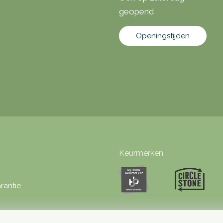
geopend
Openingstijden
Keurmerken
rantie