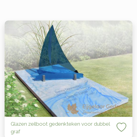
Glazen zeilboot gedenkteken voor dubbel
graf