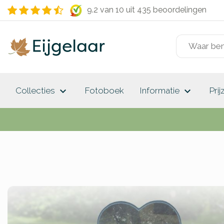
9.2 van 10
uit 435 beoordelingen
keyboard_arrow_down
keyboard_arrow_down
Collecties
Fotoboek
Informatie
Prij