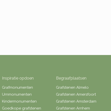
Inspiratie opdoen
Begraafplaatsen
Grafmonumenten
Grafstenen Almelo
Urnmonumenten
Grafstenen Amersfoort
Kindermonumenten
Grafstenen Amsterdam
Goedkope grafstenen
Grafstenen Arnhem