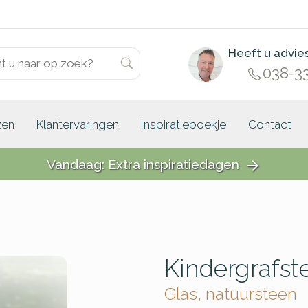
Heeft u advie
038-3
zen
Klantervaringen
Inspiratieboekje
Contact
Vandaag: Extra inspiratiedagen
arrow_forward
Kindergrafst
Glas, natuursteen