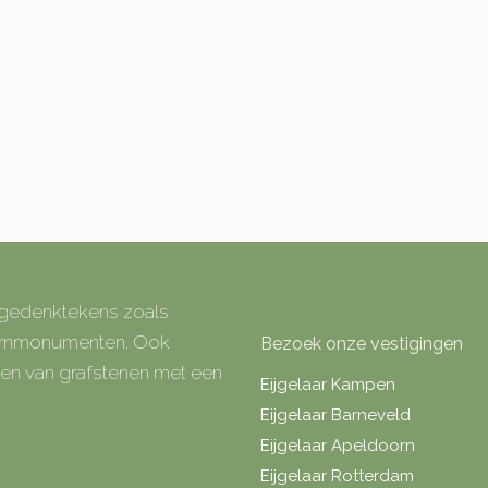
e gedenktekens zoals
 urnmonumenten. Ook
Bezoek onze vestigingen
rken van grafstenen met een
Eijgelaar Kampen
Eijgelaar Barneveld
Eijgelaar Apeldoorn
Eijgelaar Rotterdam