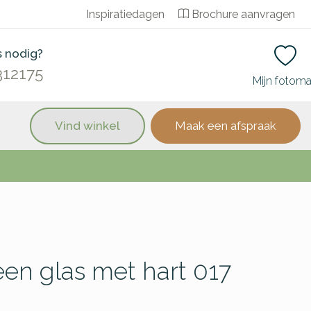
Inspiratiedagen
Brochure aanvragen
s nodig?
312175
Mijn fotom
Vind winkel
Maak een afspraak
een glas met hart 017