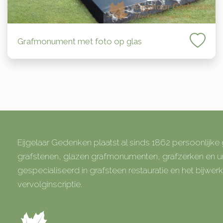
Grafmonument met foto op glas
Eijgelaar Gedenken plaatst al sinds 1862 persoonlijk
grafstenen, glazen grafmonumenten, grafzerken en
gespecialiseerd in grafsteen restauratie en het bijwe
vervolginscriptie.