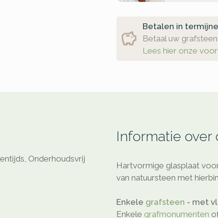
Betalen in termijn
Betaal uw grafsteen 
Lees hier onze voo
Informatie over
entijds, Onderhoudsvrij
Hartvormige glasplaat voo
van natuursteen met hierbin
Enkele
grafsteen
- met v
Enkele
grafmonumenten
o