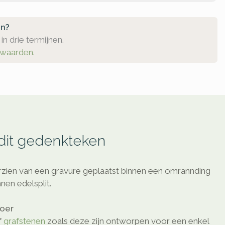
en?
in drie termijnen.
rwaarden.
 dit gedenkteken
rzien van een gravure geplaatst binnen een omrannding
nen edelsplit.
loer
f
grafstenen
zoals deze zijn ontworpen voor een enkel