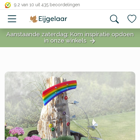
close
9.2 van 10
uit 435 beoordelingen
Aanstaande zaterdag: Kom inspiratie opdoen
in onze winkels
arrow_forward
close