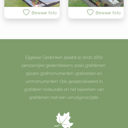
Bewaar foto
Bewaar foto
Eijgelaar Gedenken plaatst al sinds 1862
persoonlijke gedenktekens zoals grafstenen,
glazen grafmonumenten, grafzerken en
urnmonumenten. Ook gespecialiseerd in
grafsteen restauratie en het bijwerken van
grafstenen met een vervolginscriptie.