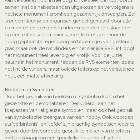
van versteend hout in het oog. Dit versteende hout wordt
samen met de nabestaanden uitgekozen en vervolgens is
het hele monument eromheen gezamenlijk ontworpen. Zo
is er een kleurrijk en organisch geheel gemaakt door alle
elementen en persoonlijke ideeën van de nabestaanden
op een esthetische manier samen te brengen. Door de
hoog geplaatste regenboog en bloemetjes van gekleurd
glas, maar ook de rvs vlinders en het sierlijke RVS lint, oogt
het monument heel levendig en vrolijk. Voor de juiste
balans in het monument hebben de RVS elementen, zoals
het lint, de vlinders, maar ook de letters op het versteende
hout, een matte afwerking.
Beelden en Symbolen
Door het gebruik van beelden of symbolen kunt u het
gedenkteken personaliseren. Denk hierbij aan het
toepassen van religieuze symbolen, maar ook het gebruik
van symbolische weergave van een hobby. Ook woorden
als 'verbintenis' en 'liefde' zijn prachtig symbolisch weer te
geven door bijvoorbeeld gebruik te maken van beelden
met personages in een specifieke houding of setting.