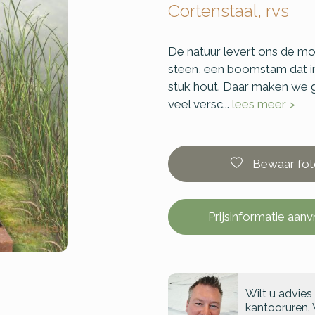
Cortenstaal, rvs
De natuur levert ons de mo
steen, een boomstam dat in 
stuk hout. Daar maken we gr
veel versc...
lees meer >
Bewaar fot
Prijsinformatie aan
Wilt u advies
kantooruren. 