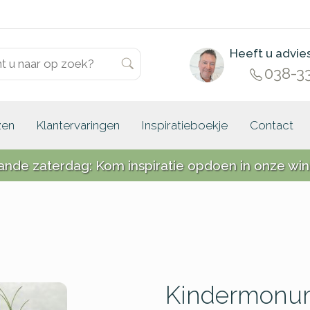
Heeft u advie
038-3
zen
Klantervaringen
Inspiratieboekje
Contact
ande zaterdag: Kom inspiratie opdoen in onze win
Kindermonum