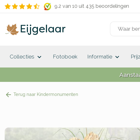
9.2 van 10
uit 435 beoordelingen
keyboard_arrow_down
keyboard_arrow_down
Collecties
Fotoboek
Informatie
Prij
Aansta
Terug naar Kindermonumenten