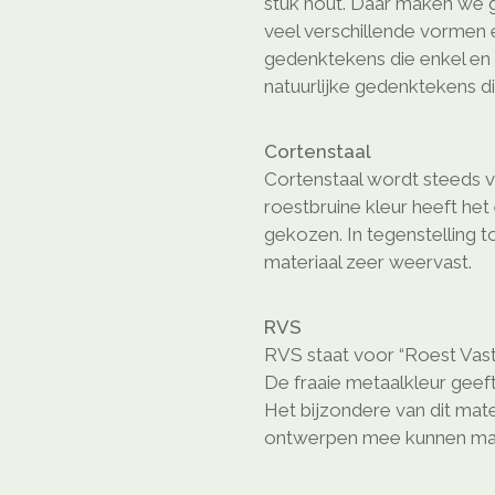
stuk hout. Daar maken we gr
veel verschillende vormen e
gedenktekens die enkel en a
natuurlijke gedenktekens di
Cortenstaal
Cortenstaal wordt steeds 
roestbruine kleur heeft he
gekozen. In tegenstelling t
materiaal zeer weervast.
RVS
RVS staat voor “Roest Vast
De fraaie metaalkleur geeft
Het bijzondere van dit mate
ontwerpen mee kunnen ma