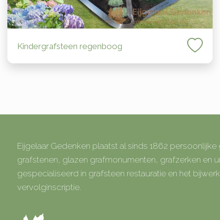
Kindergrafsteen regenboog
Eijgelaar Gedenken plaatst al sinds 1862 persoonlijk
grafstenen, glazen grafmonumenten, grafzerken en
gespecialiseerd in grafsteen restauratie en het bijwe
vervolginscriptie.