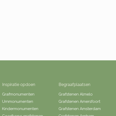
Inspiratie opdoen
Begraafplaatsen
Grafmonumenten
Grafstenen Almelo
Urnmonumenten
Grafstenen Amersfoort
Kindermonumenten
Grafstenen Amsterdam