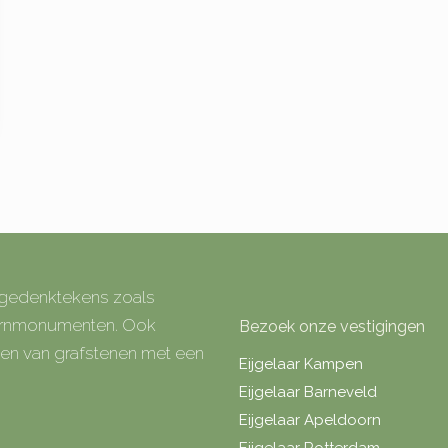
e gedenktekens zoals
 urnmonumenten. Ook
Bezoek onze vestigingen
rken van grafstenen met een
Eijgelaar Kampen
Eijgelaar Barneveld
Eijgelaar Apeldoorn