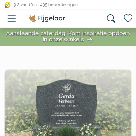
close
9.2 van 10
uit 435 beoordelingen
Aanstaande zaterdag: Kom inspiratie opdoen
in onze winkels
arrow_forward
close