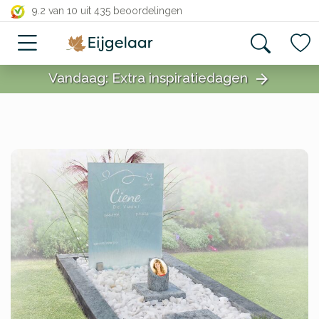
close
9.2 van 10
uit 435 beoordelingen
Vandaag: Extra inspiratiedagen
arrow_forward
close