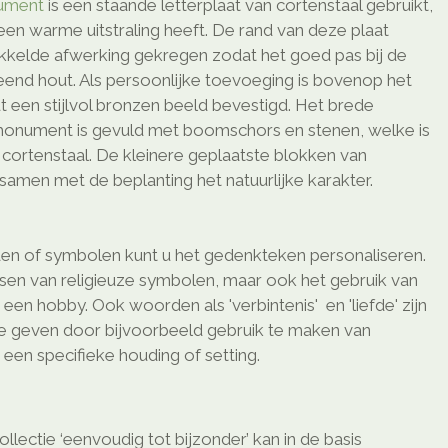
ument
is een staande letterplaat van cortenstaal gebruikt,
een warme uitstraling heeft. De rand van deze plaat
okkelde afwerking gekregen zodat het goed pas bij de
end hout. Als persoonlijke toevoeging is bovenop het
 een stijlvol bronzen beeld bevestigd. Het brede
fmonument is gevuld met boomschors en stenen, welke is
ortenstaal. De kleinere geplaatste blokken van
samen met de beplanting het natuurlijke karakter.
en of symbolen kunt u het gedenkteken personaliseren.
ssen van religieuze symbolen, maar ook het gebruik van
en hobby. Ook woorden als 'verbintenis' en 'liefde' zijn
te geven door bijvoorbeeld gebruik te maken van
een specifieke houding of setting.
lectie ‘eenvoudig tot bijzonder’ kan in de basis