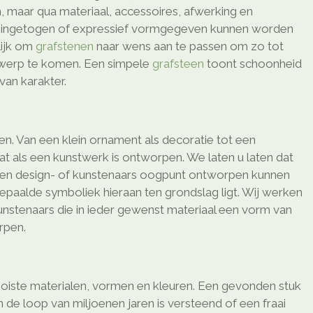
, maar qua materiaal, accessoires, afwerking en
o ingetogen of expressief vormgegeven kunnen worden
elijk om
grafstenen
naar wens aan te passen om zo tot
twerp te komen. Een simpele
grafsteen
toont schoonheid
van karakter.
men. Van een klein ornament als decoratie tot een
 als een kunstwerk is ontworpen. We laten u laten dat
en design- of kunstenaars oogpunt ontworpen kunnen
epaalde symboliek hieraan ten grondslag ligt. Wij werken
nstenaars die in ieder gewenst materiaal een vorm van
rpen.
oiste materialen, vormen en kleuren. Een gevonden stuk
de loop van miljoenen jaren is versteend of een fraai