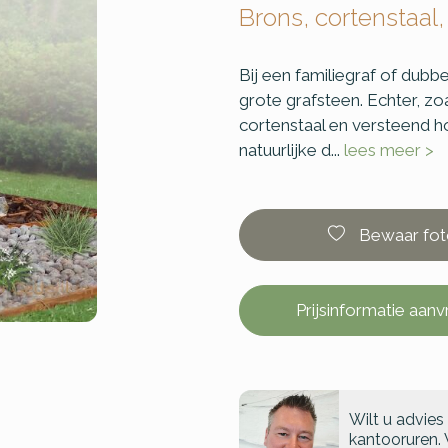
Brons, cortenstaal,
Bij een familiegraf of dub
grote grafsteen. Echter, zo
cortenstaal en versteend h
natuurlijke d...
lees meer >
Bewaar fot
Prijsinformatie aan
Wilt u advies
kantooruren. 