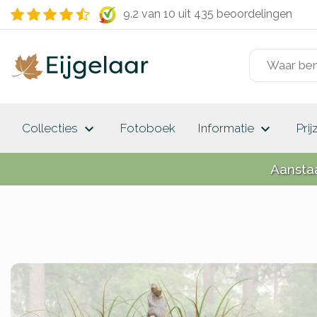
9.2 van 10
uit 435 beoordelingen
keyboard_arrow_down
keyboard_arrow_down
Collecties
Fotoboek
Informatie
Prij
Aansta