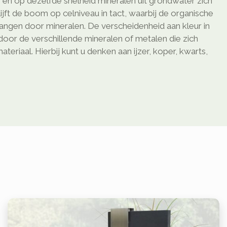
 en op dezelfde snelheid mineralen uit grondwater zich
ijft de boom op celniveau in tact, waarbij de organische
ngen door mineralen. De verscheidenheid aan kleur in
oor de verschillende mineralen of metalen die zich
teriaal. Hierbij kunt u denken aan ijzer, koper, kwarts,