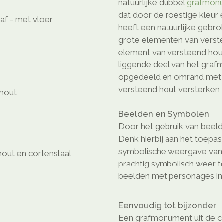
natuurlijke dubbel
grafmon
dat door de roestige kleur 
raf - met vloer
heeft een natuurlijke gebr
grote elementen van verste
element van versteend hout
liggende deel van het gra
opgedeeld en omrand met c
versteend hout versterken 
 hout
Beelden en Symbolen
Door het gebruik van beeld
Denk hierbij aan het toepa
symbolische weergave van e
hout en cortenstaal
prachtig symbolisch weer 
beelden met personages in 
Eenvoudig tot bijzonder
Een grafmonument uit de col