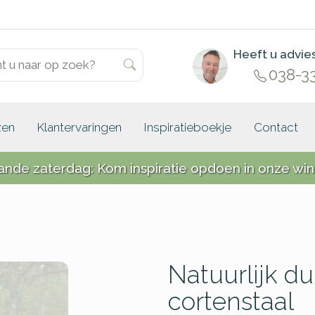
Heeft u advie
038-3
zen
Klantervaringen
Inspiratieboekje
Contact
ande zaterdag: Kom inspiratie opdoen in onze win
Natuurlijk 
cortenstaal