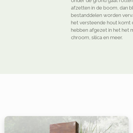
onder de grond gaat rotten
afzetten in de boom, dan bl
bestanddelen worden verva
het versteende hout komt d
hebben afgezet in het het ma
chroom, silica en meer.