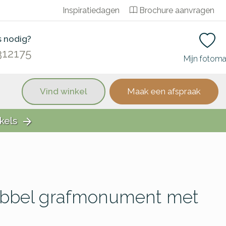
Inspiratiedagen
Brochure aanvragen
s nodig?
312175
Mijn fotom
Vind winkel
Maak een afspraak
kels
arrow_forward
dubbel grafmonument met