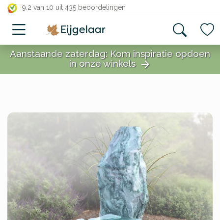
close
9.2 van 10
uit 435 beoordelingen
Aanstaande zaterdag: Kom inspiratie opdoen
in onze winkels
arrow_forward
close