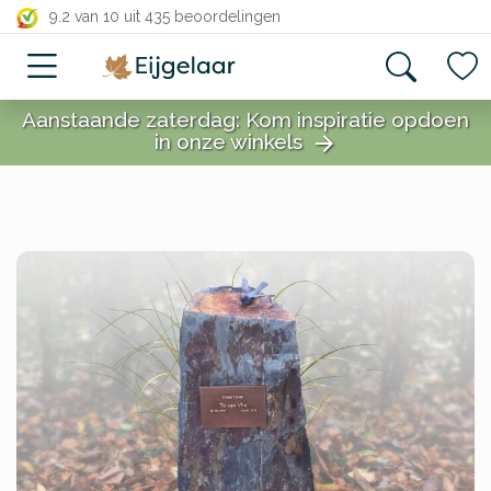
close
9.2 van 10
uit 435 beoordelingen
Aanstaande zaterdag: Kom inspiratie opdoen
in onze winkels
arrow_forward
close