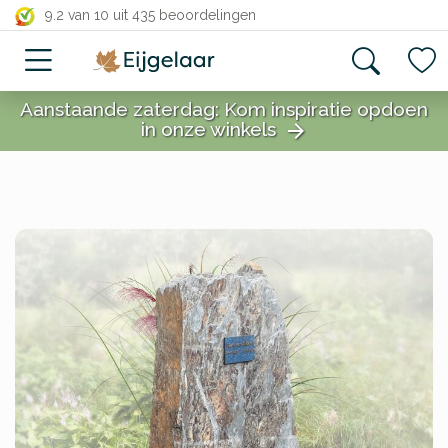
close
9.2 van 10
uit 435 beoordelingen
Aanstaande zaterdag: Kom inspiratie opdoen
in onze winkels
arrow_forward
close