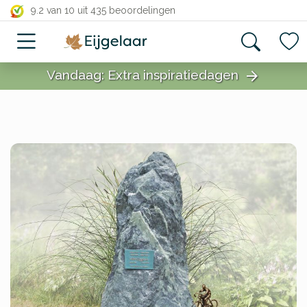
close
9.2 van 10
uit 435 beoordelingen
Vandaag: Extra inspiratiedagen
arrow_forward
close