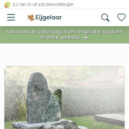
close
9.2 van 10
uit 435 beoordelingen
Aanstaande zaterdag: Kom inspiratie opdoen
in onze winkels
arrow_forward
close