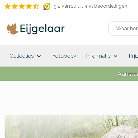
9.2 van 10
uit 435 beoordelingen
keyboard_arrow_down
keyboard_arrow_down
Collecties
Fotoboek
Informatie
Prij
Aansta