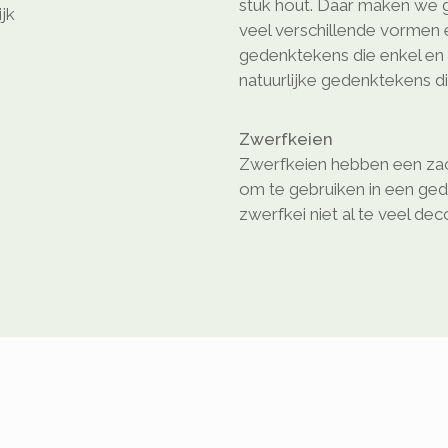
stuk hout. Daar maken we gr
ijk
veel verschillende vormen e
gedenktekens die enkel en a
natuurlijke gedenktekens di
Zwerfkeien
Zwerfkeien hebben een zach
om te gebruiken in een ged
zwerfkei niet al te veel dec