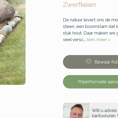
Zwerfkeien
De natuur levert ons de mo
steen, een boomstam dat in 
stuk hout. Daar maken we gr
veel versc...
lees meer >
Bewaar fot
Prijsinformatie aan
Wilt u advies
kantooruren. 