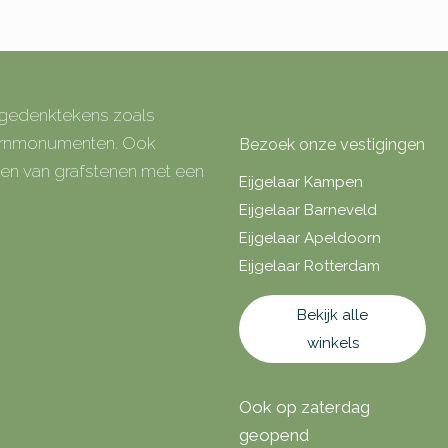
e gedenktekens zoals
 urnmonumenten. Ook
Bezoek onze vestigingen
rken van grafstenen met een
Eijgelaar Kampen
Eijgelaar Barneveld
Eijgelaar Apeldoorn
Eijgelaar Rotterdam
Bekijk alle
winkels
Ook op zaterdag
geopend