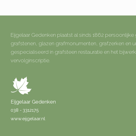
Eijgelaar Gedenken plaatst al sinds 1862 persoonlijk
grafstenen, glazen grafmonumenten, grafzerken en
gespecialiseerd in grafsteen restauratie en het bijwe
vervolginscriptie.
Eijgelaar Gedenken
038 - 3312175
www.eijgelaar.nl