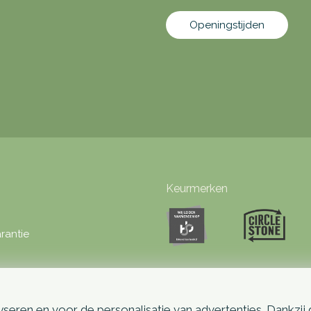
Openingstijden
Keurmerken
rantie
seren en voor de personalisatie van advertenties. Dankzij