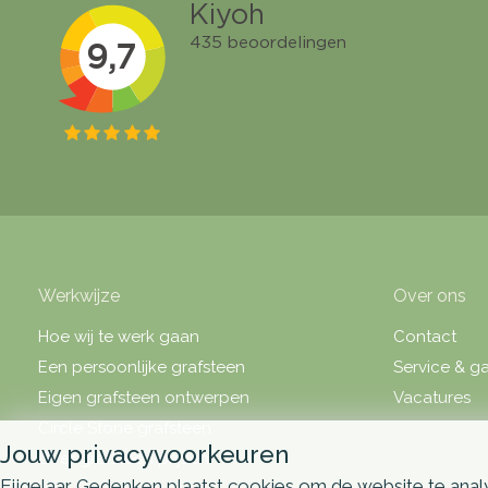
Werkwijze
Over ons
Hoe wij te werk gaan
Contact
Een persoonlijke grafsteen
Service & ga
Eigen grafsteen ontwerpen
Vacatures
Circle Stone grafsteen
Jouw privacyvoorkeuren
Over grafsteen prijzen
Eijgelaar Gedenken plaatst cookies om de website te analy