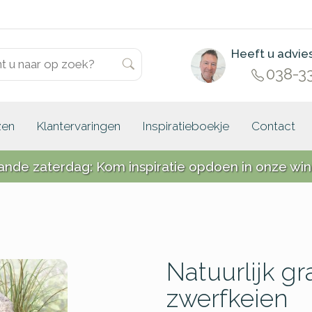
Heeft u advie
038-3
zen
Klantervaringen
Inspiratieboekje
Contact
ande zaterdag: Kom inspiratie opdoen in onze win
Natuurlijk 
zwerfkeien