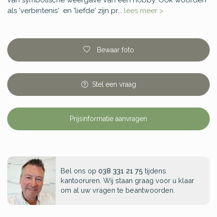
van symbolische weergave van een hobby. Ook woorden
als 'verbintenis' en 'liefde' zijn pr...
lees meer >
Bewaar foto
Stel
een
vraag
Prijsinformatie aanvragen
Bel ons op
038 331 21 75
tijdens
kantooruren. Wij staan graag voor u klaar
om al uw vragen te beantwoorden.