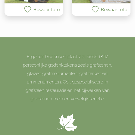
Bewaar foto
Bewaar foto
Eijgelaar Gedenken plaatst al sinds 1862
persoonlijke gedenktekens zoals grafstenen,
glazen grafmonumenten, grafzerken en
urnmonumenten. Ook gespecialiseerd in
grafsteen restauratie en het bijwerken van
grafstenen met een vervolginscriptie.