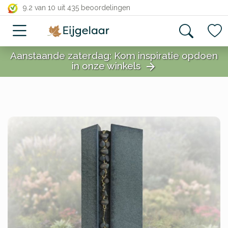
close
9.2 van 10
uit 435 beoordelingen
Aanstaande zaterdag: Kom inspiratie opdoen
in onze winkels
arrow_forward
close