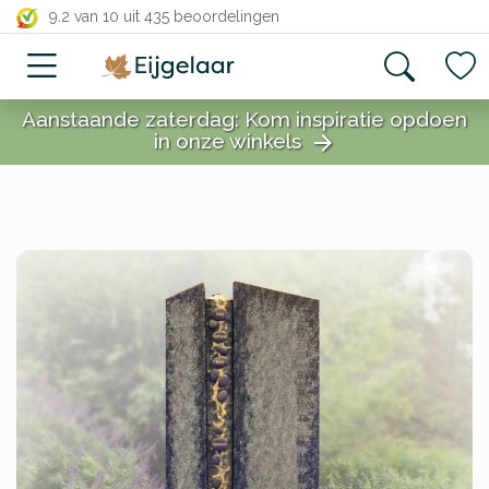
close
9.2 van 10
uit 435 beoordelingen
Aanstaande zaterdag: Kom inspiratie opdoen
in onze winkels
arrow_forward
close