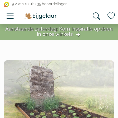
close
9.2 van 10
uit 435 beoordelingen
Aanstaande zaterdag: Kom inspiratie opdoen
in onze winkels
arrow_forward
close