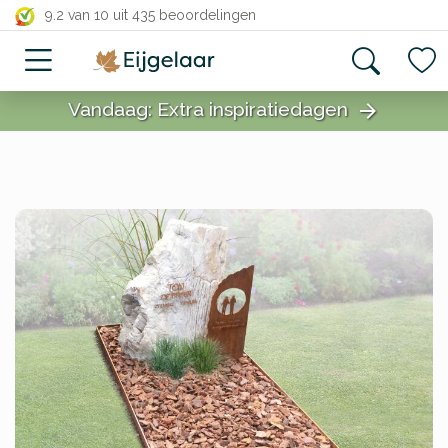
close
9.2 van 10
uit 435 beoordelingen
Vandaag: Extra inspiratiedagen
arrow_forward
close